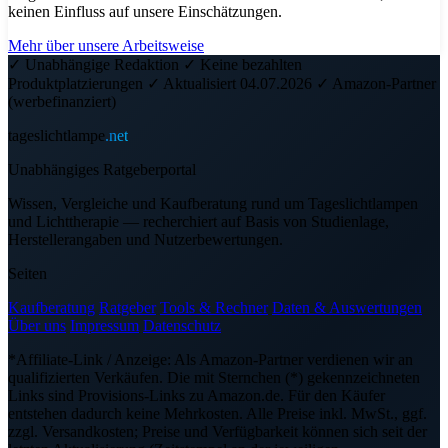
keinen Einfluss auf unsere Einschätzungen.
Mehr über unsere Arbeitsweise
✓ Unabhängige Redaktion
✓ Keine bezahlten
Produktplatzierungen
✓ Aktualisiert 04.07.2026
✓ Amazon-Partner
(werbefinanziert)
tageslichtlampe
.net
Unabhängiges Ratgeberportal
Wissen, Vergleiche und Kaufberatung rund um Tageslichtlampen
und Lichttherapie — recherchiert auf Basis von Studienlage,
Herstellerangaben und Nutzerbewertungen.
Seiten
Kaufberatung
Ratgeber
Tools & Rechner
Daten & Auswertungen
Über uns
Impressum
Datenschutz
*Affiliate-Link / Anzeige: Als Amazon-Partner verdienen wir an
qualifizierten Verkäufen. Die mit Sternchen (*) gekennzeichneten
Links sind Provisions-Links zu Amazon.de. Für den Käufer
entstehen dadurch keine Mehrkosten. Alle Preise inkl. MwSt., ggf.
zzgl. Versandkosten; Preise und Verfügbarkeit können sich seit der